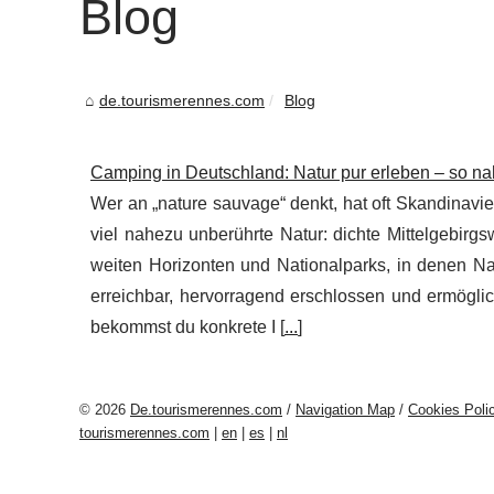
Blog
de.tourismerennes.com
Blog
Camping in Deutschland: Natur pur erleben – so na
Wer an „nature sauvage“ denkt, hat oft Skandinav
viel nahezu unberührte Natur: dichte Mittelgebirgs
weiten Horizonten und Nationalparks, in denen Nat
erreichbar, hervorragend erschlossen und ermögli
bekommst du konkrete I [
...
]
© 2026
De.tourismerennes.com
/
Navigation Map
/
Cookies Poli
tourismerennes.com
|
en
|
es
|
nl